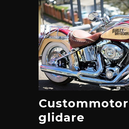
Custommotorc
glidare