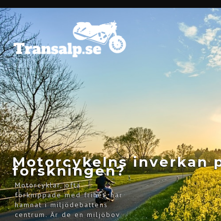
Motorcykelns inverkan p
forskningen?
Motorcyklar, ofta
förknippade med frihet, har
hamnat i miljödebattens
centrum. Är de en miljöbov