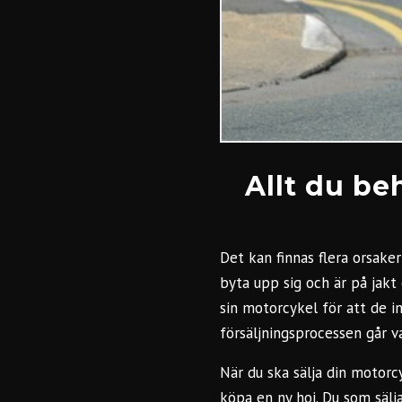
Allt du be
Det kan finnas flera orsaker
byta upp sig och är på jakt e
sin motorcykel för att de i
försäljningsprocessen går va
När du ska
sälja din motorc
köpa en ny hoj. Du som sälj