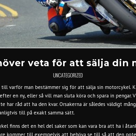
höver veta för att sälja din
UNCATEGORIZED
 till varför man bestämmer sig för att sälja sin motorcykel. K
fter en ny, eller så vill man sluta köra och spara in pengar. Vi
nte har råd att ha den kvar. Orsakerna är således väldigt mån
nligtvis till på exakt samma sätt.
ykel
finns det en hel del saker som kan vara bra att ha i åtan
are kommer till exempelvis att behöva se till så att den pot