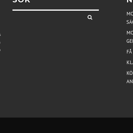
MO
SÄ
MO
6
GE
3
0
FÅ
KL
KÖ
AN