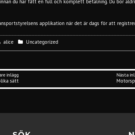
innan du har fått en full och komplett betalning. Du bör aldr
ansportstyrelsens applikation
när det är dags för att registre
alice
Uncategorized
lika sätt
Motorsp
SÖK
N