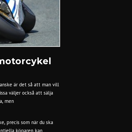
 motorcykel
anske är det så att man vill
ssa väljer också att sälja
ga, men
ke, precis som när du ska
entiella köparen kan