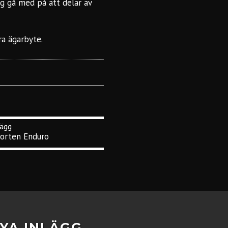
ig gå med på att delar av
ra ägarbyte.
orten Enduro
YA INLÄGG