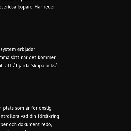
oseriösa köpare. Här reder
ksystem erbjuder
 samma sätt när det kommer
ill att åtgärda. Skapa också
n plats som är för enslig
ontrollera vad din försäkring
pper och dokument redo,