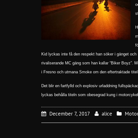
o
s
H
m
f
Kid lyckas inte få den respekt han söker i gänget och nä
rivaliserande MC gäng som han kallar “Biker Boyz”. Med
i Fresno och utmana Smoke om den eftertraktade titeln
Det blir en fartfylld och explosiv urladdning fullspä
lyckas behålla titeln som obesegrad kung i motorcykelv
December 7, 2017
alice
Motor