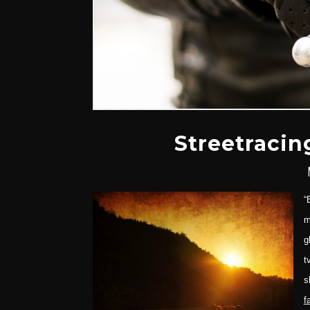
Streetracin
“
m
g
t
s
f